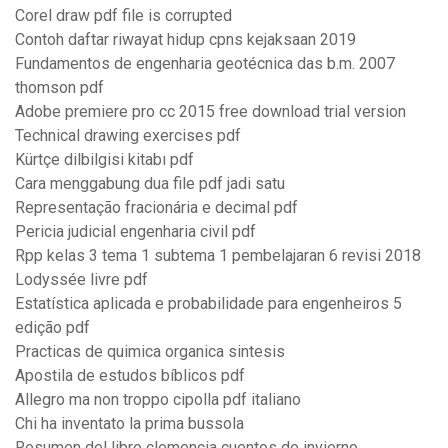
Corel draw pdf file is corrupted
Contoh daftar riwayat hidup cpns kejaksaan 2019
Fundamentos de engenharia geotécnica das b.m. 2007
thomson pdf
Adobe premiere pro cc 2015 free download trial version
Technical drawing exercises pdf
Kürtçe dilbilgisi kitabı pdf
Cara menggabung dua file pdf jadi satu
Representação fracionária e decimal pdf
Pericia judicial engenharia civil pdf
Rpp kelas 3 tema 1 subtema 1 pembelajaran 6 revisi 2018
Lodyssée livre pdf
Estatística aplicada e probabilidade para engenheiros 5
edição pdf
Practicas de quimica organica sintesis
Apostila de estudos bíblicos pdf
Allegro ma non troppo cipolla pdf italiano
Chi ha inventato la prima bussola
Resumen del libro clemencia cuentos de invierno