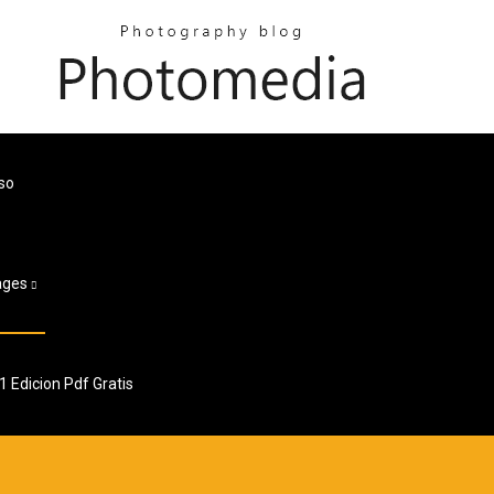
so
ages
 Edicion Pdf Gratis