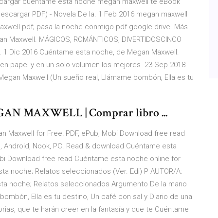
scargar cuentame esta noche megan maxwell te eBook
escargar PDF) - Novela De la. 1 Feb 2016 megan maxwell
axwell pdf; pasa la noche conmigo pdf google drive. Más
egan Maxwell. MÁGICOS, ROMÁNTICOS, DIVERTIDOSCINCO
1 Dic 2016 Cuéntame esta noche, de Megan Maxwell.
z en papel y en un solo volumen los mejores 23 Sep 2018
 Megan Maxwell (Un sueño real, Llámame bombón, Ella es tu
N MAXWELL | Comprar libro ...
Maxwell for Free! PDF, ePub, Mobi Download free read
ad, Android, Nook, PC. Read & download Cuéntame esta
bi Download free read Cuéntame esta noche online for
esta noche; Relatos seleccionados (Ver. Edi) P AUTOR/A:
ta noche; Relatos seleccionados Argumento De la mano
ombón, Ella es tu destino, Un café con sal y Diario de una
orias, que te harán creer en la fantasía y que te Cuéntame