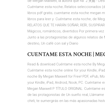
de Megan Maxwell, la autora que ha 2 天前 - De
Cuéntame esta noche; Relatos seleccionados (d
libros pdf gratis; cuentame esta noche megan m
libros para leer y Cuéntame esta noche, de M
RELATOS QUE TE HARÁN SOÑAR, REÍR, SUSPIRAR. 
Mágicos, románticos, divertidos Por primera ve
Junto a las protagonistas de algunos relatos de
destino, Un café con sal y Diario
CUENTAME ESTA NOCHE | MEGA
Read & download Cuéntame esta noche By Megan 
Cuéntame esta noche online for your Kindle, iP
noche By Megan Maxwell for Free! PDF, ePub, Mo
your Kindle, iPad, Android, Nook, PC. Cuéntame 
Megan Maxwell P TÍTULO ORIGINAL: Cuéntame es
de las protagonistas de Un sueño real, Llámame b
chirli, te sumergirás en las más apasionadas hist