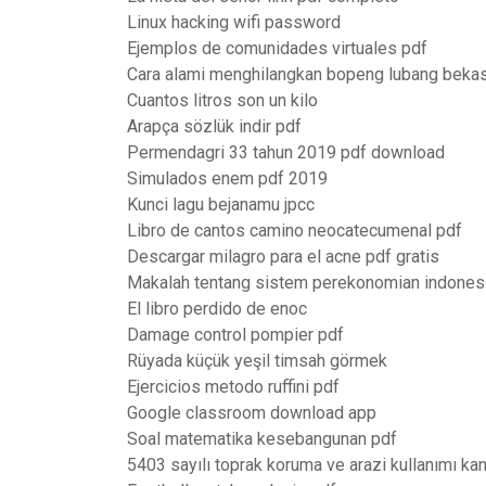
Linux hacking wifi password
Ejemplos de comunidades virtuales pdf
Cara alami menghilangkan bopeng lubang bekas
Cuantos litros son un kilo
Arapça sözlük indir pdf
Permendagri 33 tahun 2019 pdf download
Simulados enem pdf 2019
Kunci lagu bejanamu jpcc
Libro de cantos camino neocatecumenal pdf
Descargar milagro para el acne pdf gratis
Makalah tentang sistem perekonomian indones
El libro perdido de enoc
Damage control pompier pdf
Rüyada küçük yeşil timsah görmek
Ejercicios metodo ruffini pdf
Google classroom download app
Soal matematika kesebangunan pdf
5403 sayılı toprak koruma ve arazi kullanımı k