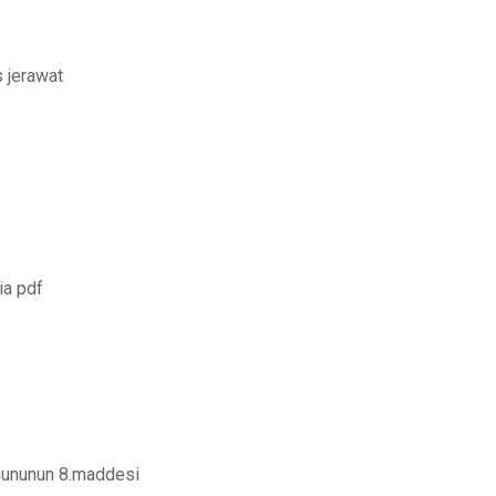
 jerawat
ia pdf
anununun 8.maddesi