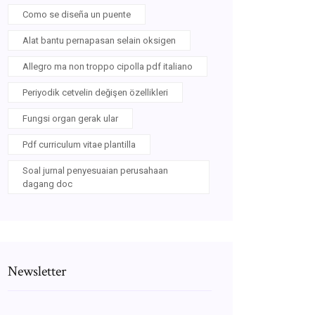
Como se diseña un puente
Alat bantu pernapasan selain oksigen
Allegro ma non troppo cipolla pdf italiano
Periyodik cetvelin değişen özellikleri
Fungsi organ gerak ular
Pdf curriculum vitae plantilla
Soal jurnal penyesuaian perusahaan
dagang doc
Newsletter