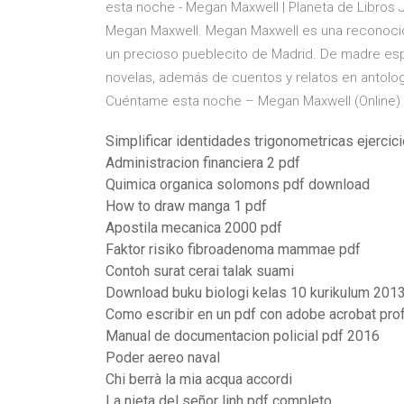
esta noche - Megan Maxwell | Planeta de Libros 
Megan Maxwell. Megan Maxwell es una reconocida 
un precioso pueblecito de Madrid. De madre esp
novelas, además de cuentos y relatos en antolog
Cuéntame esta noche – Megan Maxwell (Online) | 
Simplificar identidades trigonometricas ejercic
Administracion financiera 2 pdf
Quimica organica solomons pdf download
How to draw manga 1 pdf
Apostila mecanica 2000 pdf
Faktor risiko fibroadenoma mammae pdf
Contoh surat cerai talak suami
Download buku biologi kelas 10 kurikulum 2013
Como escribir en un pdf con adobe acrobat pro
Manual de documentacion policial pdf 2016
Poder aereo naval
Chi berrà la mia acqua accordi
La nieta del señor linh pdf completo