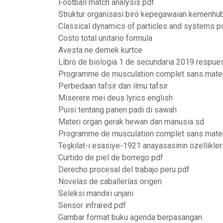
Football match analysis pdf
Struktur organisasi biro kepegawaian kemenhu
Classical dynamics of particles and systems p
Costo total unitario formula
Avesta ne demek kurtce
Libro de biologia 1 de secundaria 2019 respue
Programme de musculation complet sans mater
Perbedaan tafsir dan ilmu tafsir
Miserere mei deus lyrics english
Puisi tentang panen padi di sawah
Materi organ gerak hewan dan manusia sd
Programme de musculation complet sans mater
Teşkilat-ı esasiye-1921 anayasasinin özellikler
Curtido de piel de borrego pdf
Derecho procesal del trabajo peru pdf
Novelas de caballerías origen
Seleksi mandiri unjani
Sensor infrared pdf
Gambar format buku agenda berpasangan