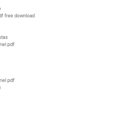
b
df free download
stas
iel pdf
iel pdf
i