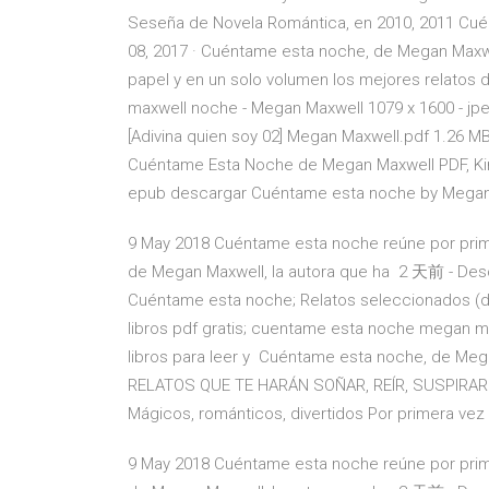
Seseña de Novela Romántica, en 2010, 2011 Cué
08, 2017 · Cuéntame esta noche, de Megan Maxwe
papel y en un solo volumen los mejores relato
maxwell noche - Megan Maxwell 1079 x 1600 - j
[Adivina quien soy 02] Megan Maxwell.pdf 1.26 M
Cuéntame Esta Noche de Megan Maxwell PDF, K
epub descargar Cuéntame esta noche by Megan 
9 May 2018 Cuéntame esta noche reúne por prime
de Megan Maxwell, la autora que ha 2 天前 - De
Cuéntame esta noche; Relatos seleccionados (d
libros pdf gratis; cuentame esta noche megan m
libros para leer y Cuéntame esta noche, de M
RELATOS QUE TE HARÁN SOÑAR, REÍR, SUSPIRAR. 
Mágicos, románticos, divertidos Por primera vez
9 May 2018 Cuéntame esta noche reúne por prime