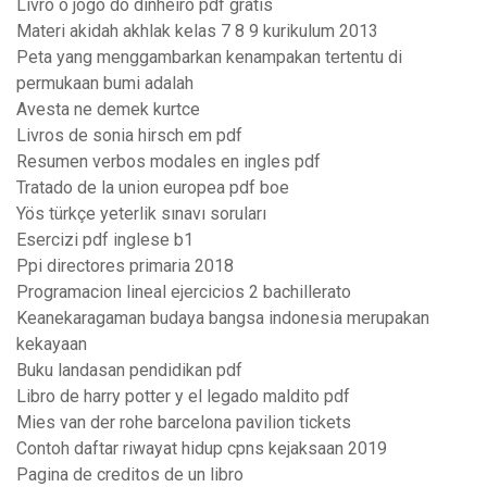
Livro o jogo do dinheiro pdf gratis
Materi akidah akhlak kelas 7 8 9 kurikulum 2013
Peta yang menggambarkan kenampakan tertentu di
permukaan bumi adalah
Avesta ne demek kurtce
Livros de sonia hirsch em pdf
Resumen verbos modales en ingles pdf
Tratado de la union europea pdf boe
Yös türkçe yeterlik sınavı soruları
Esercizi pdf inglese b1
Ppi directores primaria 2018
Programacion lineal ejercicios 2 bachillerato
Keanekaragaman budaya bangsa indonesia merupakan
kekayaan
Buku landasan pendidikan pdf
Libro de harry potter y el legado maldito pdf
Mies van der rohe barcelona pavilion tickets
Contoh daftar riwayat hidup cpns kejaksaan 2019
Pagina de creditos de un libro