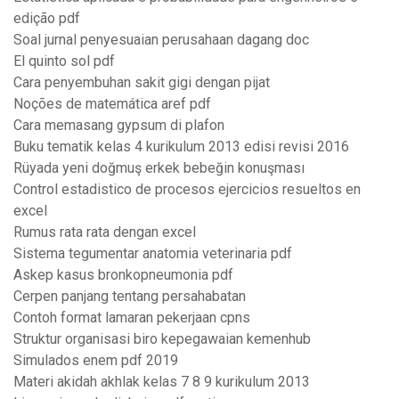
edição pdf
Soal jurnal penyesuaian perusahaan dagang doc
El quinto sol pdf
Cara penyembuhan sakit gigi dengan pijat
Noções de matemática aref pdf
Cara memasang gypsum di plafon
Buku tematik kelas 4 kurikulum 2013 edisi revisi 2016
Rüyada yeni doğmuş erkek bebeğin konuşması
Control estadistico de procesos ejercicios resueltos en
excel
Rumus rata rata dengan excel
Sistema tegumentar anatomia veterinaria pdf
Askep kasus bronkopneumonia pdf
Cerpen panjang tentang persahabatan
Contoh format lamaran pekerjaan cpns
Struktur organisasi biro kepegawaian kemenhub
Simulados enem pdf 2019
Materi akidah akhlak kelas 7 8 9 kurikulum 2013