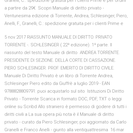
Granelli, C.: spedizione gratuita per i clienti Prime e per ordini
a partire da 29€ Scopri Manuale di diritto privato -
Ventunesima edizione di Torrente, Andrea, Schlesinger, Piero,
Anelli, F., Granelli, C.: spedizione gratuita per i clienti Prime e
5 nov 2017 RIASSUNTO MANUALE DI DIRITTO. PRIVATO
TORRENTE -. SCHLESINGER ( 22ª edizione). 1ª parte. Il
riassunto del testo Manuale di diritto ANDREA TORRENTE.
PRESIDENTE DI SEZIONE. DELLA CORTE DI CASSAZIONE.
PIERO SCHLESINGER. PROF. EMERITO DI DIRITTO CIVILE.
Manuale Di Diritto Privato è un libro di Torrente Andrea,
Schlesinger Piero edito da Giuffrè a luglio 2019 - EAN
9788828809791: puoi acquistarlo sul sito Istituzioni Di Diritto
Privato - Torrente Scarica in formato DOC, PDF, TXT o leggi
online su Scribd Allo straniero è permesso di godere di tutti i
diritti civili a La sua opera più nota è il Manuale di diritto
privato - curato da Piero Schlesinger, poi aggiornato da Carlo
Granelli e Franco Anelli - giunto alla ventiquattresima 16 mar