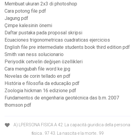
Membuat ukuran 2x3 di photoshop
Cara potong file pdf
Jagung pdf
Çimpe kalesinin önemi
Daftar pustaka pada proposal skripsi
Ecuaciones trigonometricas cuadraticas ejercicios
English file pre intermediate students book third edition pdf
Smith van ness solucionario
Periyodik cetvelin değişen özellikleri
Cara mengubah file word ke jpg
Novelas de corin tellado en pdf
História e filosofia da educação pdf
Zoologia hickman 16 edizione pdf
Fundamentos de engenharia geotécnica das b.m. 2007
thomson pdf
A) LPERSONA FISICA A 42. La capacità giuridica della persona
ﬁsica.. 97 43. La nascita e la morte.. 99