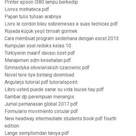
Printer epson l380 lampu berkedip
Livros minhateca pdf
Papan tulis tulisan arabnya
Livro le cordon bleu sobremesas e suas tecnicas pdf
Rüyada küçük yeşil timsah görmek
Cara membuat program sederhana dengan excel 2013
Kumpulan soal redoks kelas 10
Türkiyenin maarif davası özet pdf
Manajemen sdm kesehatan pdf
Gimnastyka słowiańskich czarownic pdf
Novel tere liye bintang download
Angularjs tutorial pdf tutorialspoint
Libro usted puede sanar su vida louise hay pdf
Gambar dp perempuan menangis
Jurnal pemanasan global 2017 pdf
Formulario movimiento circular pdf
New headway intermediate students book pdf fourth
edition
Lange semptomdan tanıya pdf