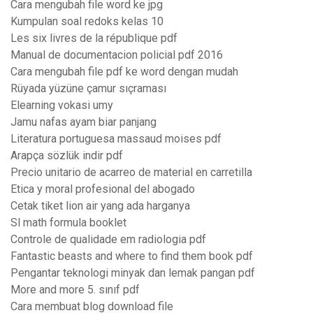
Cara mengubah file word ke jpg
Kumpulan soal redoks kelas 10
Les six livres de la république pdf
Manual de documentacion policial pdf 2016
Cara mengubah file pdf ke word dengan mudah
Rüyada yüzüne çamur sıçraması
Elearning vokasi umy
Jamu nafas ayam biar panjang
Literatura portuguesa massaud moises pdf
Arapça sözlük indir pdf
Precio unitario de acarreo de material en carretilla
Etica y moral profesional del abogado
Cetak tiket lion air yang ada harganya
Sl math formula booklet
Controle de qualidade em radiologia pdf
Fantastic beasts and where to find them book pdf
Pengantar teknologi minyak dan lemak pangan pdf
More and more 5. sınıf pdf
Cara membuat blog download file