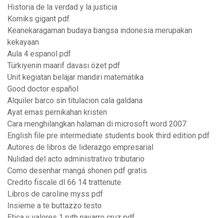
Historia de la verdad y la justicia
Komiks gigant pdf
Keanekaragaman budaya bangsa indonesia merupakan
kekayaan
Aula 4 espanol pdf
Türkiyenin maarif davası özet pdf
Unit kegiatan belajar mandiri matematika
Good doctor español
Alquiler barco sin titulacion cala galdana
Ayat emas pernikahan kristen
Cara menghilangkan halaman di microsoft word 2007
English file pre intermediate students book third edition pdf
Autores de libros de liderazgo empresarial
Nulidad del acto administrativo tributario
Como desenhar mangá shonen pdf gratis
Credito fiscale dl 66 14 trattenute
Libros de caroline myss pdf
Insieme a te buttazzo testo
Etica y valores 1 ruth navarro cruz pdf